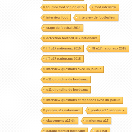
tournoi foot senior 2015
foot interview
interview foot
interview de footballeur
stage de football 2014
detection football u17 nationaux
fff u17 nationaux 2015
fff u17 nationaux 2015
fff u17 nationaux 2015
interview questions avec un joueur
u11 girondins de bordeaux
u11 girondins de bordeaux
interview questions et reponses avec un joueur
poules u17 nationaux
poules u17 nationaux
classement u15 dh
nationaux u17
garage mercier bordeaux
u17 nat