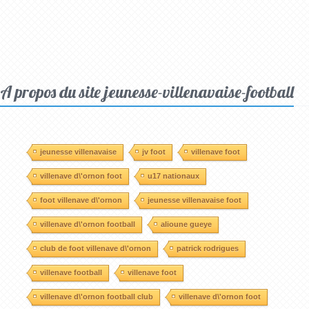
A propos du site jeunesse-villenavaise-football
jeunesse villenavaise
jv foot
villenave foot
villenave d\'ornon foot
u17 nationaux
foot villenave d\'ornon
jeunesse villenavaise foot
villenave d\'ornon football
alioune gueye
club de foot villenave d\'ornon
patrick rodrigues
villenave football
villenave foot
villenave d\'ornon football club
villenave d\'ornon foot