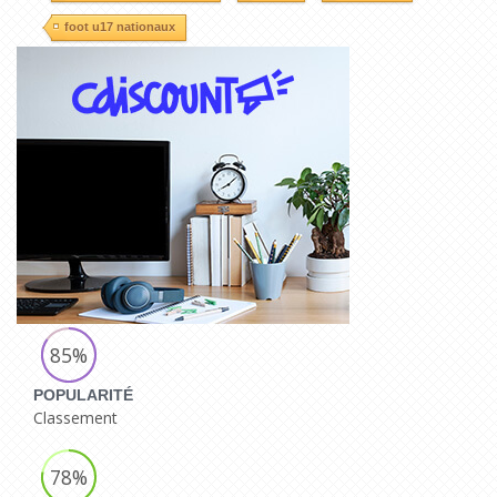
foot u17 nationaux
85%
POPULARITÉ
Classement
78%