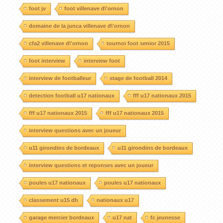
foot jv
foot villenave d\'ornon
domaine de la junca villenave d\'ornon
cfa2 villenave d\'ornon
tournoi foot senior 2015
foot interview
interview foot
interview de footballeur
stage de football 2014
detection football u17 nationaux
fff u17 nationaux 2015
fff u17 nationaux 2015
fff u17 nationaux 2015
interview questions avec un joueur
u11 girondins de bordeaux
u11 girondins de bordeaux
interview questions et reponses avec un joueur
poules u17 nationaux
poules u17 nationaux
classement u15 dh
nationaux u17
garage mercier bordeaux
u17 nat
fc jeunesse