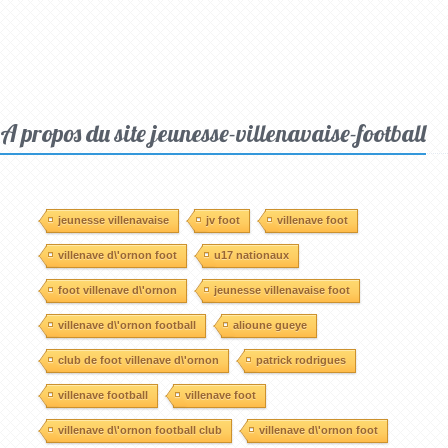
A propos du site jeunesse-villenavaise-football
jeunesse villenavaise
jv foot
villenave foot
villenave d\'ornon foot
u17 nationaux
foot villenave d\'ornon
jeunesse villenavaise foot
villenave d\'ornon football
alioune gueye
club de foot villenave d\'ornon
patrick rodrigues
villenave football
villenave foot
villenave d\'ornon football club
villenave d\'ornon foot