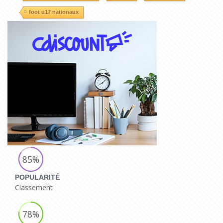
foot u17 nationaux
85%
POPULARITÉ
Classement
78%