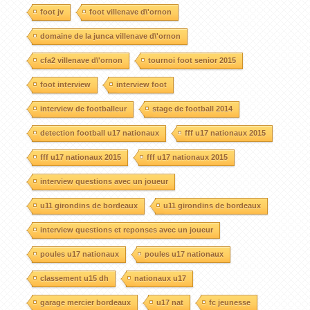
foot jv
foot villenave d\'ornon
domaine de la junca villenave d\'ornon
cfa2 villenave d\'ornon
tournoi foot senior 2015
foot interview
interview foot
interview de footballeur
stage de football 2014
detection football u17 nationaux
fff u17 nationaux 2015
fff u17 nationaux 2015
fff u17 nationaux 2015
interview questions avec un joueur
u11 girondins de bordeaux
u11 girondins de bordeaux
interview questions et reponses avec un joueur
poules u17 nationaux
poules u17 nationaux
classement u15 dh
nationaux u17
garage mercier bordeaux
u17 nat
fc jeunesse