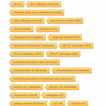
foot jv
foot villenave d\'ornon
domaine de la junca villenave d\'ornon
cfa2 villenave d\'ornon
tournoi foot senior 2015
foot interview
interview foot
interview de footballeur
stage de football 2014
detection football u17 nationaux
fff u17 nationaux 2015
fff u17 nationaux 2015
fff u17 nationaux 2015
interview questions avec un joueur
u11 girondins de bordeaux
u11 girondins de bordeaux
interview questions et reponses avec un joueur
poules u17 nationaux
poules u17 nationaux
classement u15 dh
nationaux u17
garage mercier bordeaux
u17 nat
fc jeunesse