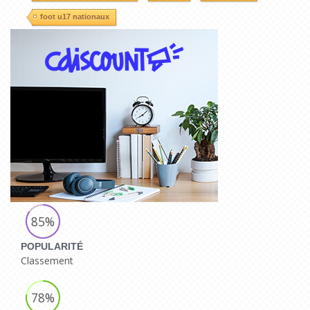
foot u17 nationaux
85%
POPULARITÉ
Classement
78%