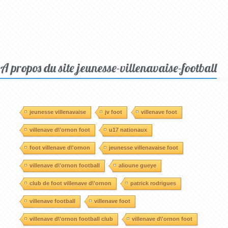
A propos du site jeunesse-villenavaise-football
jeunesse villenavaise
jv foot
villenave foot
villenave d\'ornon foot
u17 nationaux
foot villenave d\'ornon
jeunesse villenavaise foot
villenave d\'ornon football
alioune gueye
club de foot villenave d\'ornon
patrick rodrigues
villenave football
villenave foot
villenave d\'ornon football club
villenave d\'ornon foot