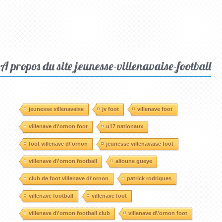
A propos du site jeunesse-villenavaise-football
jeunesse villenavaise
jv foot
villenave foot
villenave d\'ornon foot
u17 nationaux
foot villenave d\'ornon
jeunesse villenavaise foot
villenave d\'ornon football
alioune gueye
club de foot villenave d\'ornon
patrick rodrigues
villenave football
villenave foot
villenave d\'ornon football club
villenave d\'ornon foot