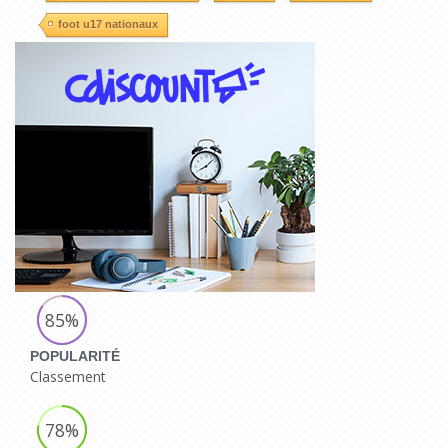
foot u17 nationaux
85%
POPULARITÉ
Classement
78%