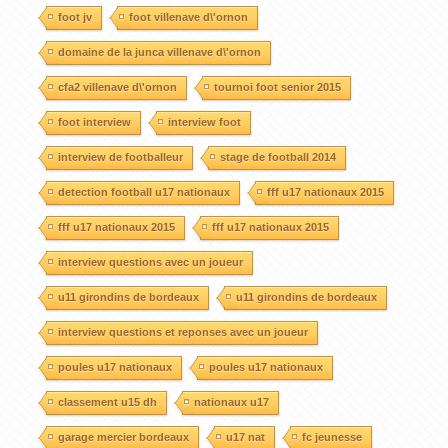
foot jv
foot villenave d\'ornon
domaine de la junca villenave d\'ornon
cfa2 villenave d\'ornon
tournoi foot senior 2015
foot interview
interview foot
interview de footballeur
stage de football 2014
detection football u17 nationaux
fff u17 nationaux 2015
fff u17 nationaux 2015
fff u17 nationaux 2015
interview questions avec un joueur
u11 girondins de bordeaux
u11 girondins de bordeaux
interview questions et reponses avec un joueur
poules u17 nationaux
poules u17 nationaux
classement u15 dh
nationaux u17
garage mercier bordeaux
u17 nat
fc jeunesse